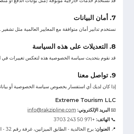
قد نستخدم خدمات خارجية موثوقة (مثل بوابات الدفع أو منصا
7. أمان البيانات
نستخدم تدابير أمان متوافقة مع المعايير العالمية مثل تشفير SSL، الجدران النارية، وأنظمة معالجة الدفع الآمنة لحماية معلوماتك الشخصية.
8. التعديلات على هذه السياسة
قد نقوم بتحديث سياسة الخصوصية هذه لتعكس تغييرات في القو
9. تواصل معنا
إذا كان لديك أي استفسار بخصوص سياسة الخصوصية أو بياناتك
Extreme Tourism LLC
📧
البريد الإلكتروني:
info@rakzipline.com
📞
الهاتف:
+971 50 243 3703
📍
العنوان:
برج الخالدية - الطابق الميزانين، غرفة رقم 32 - الخالدية - أبوظبي - الإمارات العربية المتحدة