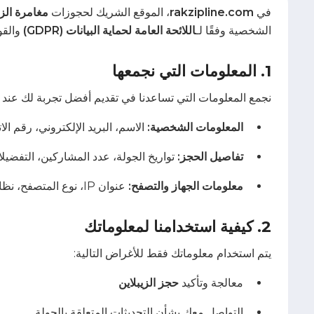
في
rakzipline.com
، الموقع الشريك لحجوزات
مغامرة الز
الشخصية وفقًا لـ
اللائحة العامة لحماية البيانات (GDPR)
والقو
1. المعلومات التي نجمعها
نجمع المعلومات التي تساعدنا في تقديم أفضل تجربة لك عند
المعلومات الشخصية:
الاسم، البريد الإلكتروني، رقم ال
تفاصيل الحجز:
تواريخ الجولة، عدد المشاركين، التفضيل
معلومات الجهاز والتصفح:
عنوان IP، نوع المتصفح، نظام التشغيل، والموقع المحيل.
2. كيفية استخدامنا لمعلوماتك
يتم استخدام معلوماتك فقط للأغراض التالية:
معالجة وتأكيد
حجز الزيبلاين
التواصل معك بشأن التحديثات المتعلقة بالجولة